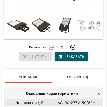
remove_circle_outline
add_circle_outline
Количество:
add_shopping_cart
КУПИТЬ
shopping_cart
ЗАКАЗАТЬ
ОПИСАНИЕ
ОТЗЫВОВ (0)
Основные характеристики
Напряжение, В
AC100-277V, 50/60Hz