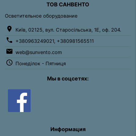
ТОВ САНВЕНТО
Осветительное оборудование
location_on
Київ, 02125, вул. Старосільська, 1Е, оф. 204.
phone
+380963249021, +380981565511
email
web@sunvento.com
access_time
Понеділок - Пятниця
Мы в соцсетях:
Информация