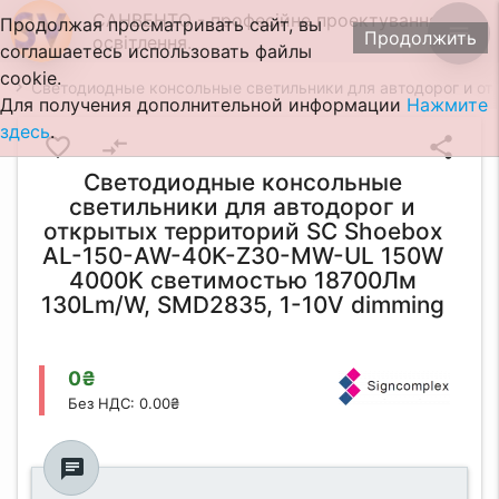
САНВЕНТО - професійне проектування
Продолжая просматривать сайт, вы
menu
Продолжить
освітлення.
соглашаетесь использовать файлы
cookie.
Светодиодные консольные светильники для автодорог и о
Для получения дополнительной информации
Нажмите
здесь
.
favorite_border
compare_arrows
share
Светодиодные консольные
светильники для автодорог и
открытых территорий SC Shoebox
AL-150-AW-40K-Z30-MW-UL 150W
4000K светимостью 18700Лм
130Lm/W, SMD2835, 1-10V dimming
0₴
Без НДС: 0.00₴
chat