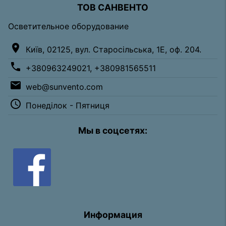
ТОВ САНВЕНТО
Осветительное оборудование
location_on
Київ, 02125, вул. Старосільська, 1Е, оф. 204.
phone
+380963249021, +380981565511
email
web@sunvento.com
access_time
Понеділок - Пятниця
Мы в соцсетях:
Информация