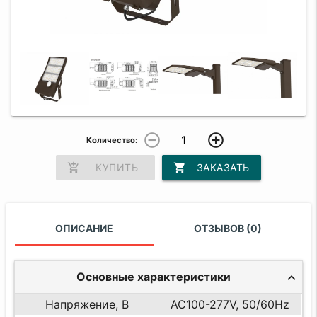
remove_circle_outline
add_circle_outline
Количество:
add_shopping_cart
КУПИТЬ
shopping_cart
ЗАКАЗАТЬ
ОПИСАНИЕ
ОТЗЫВОВ (0)
Основные характеристики
Напряжение, В
AC100-277V, 50/60Hz