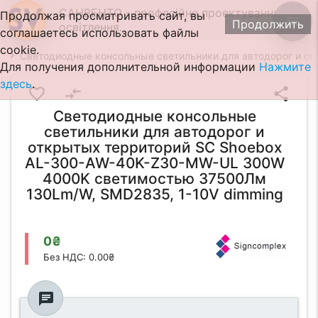
САНВЕНТО - професійне проектування
Продолжая просматривать сайт, вы
menu
Продолжить
освітлення.
соглашаетесь использовать файлы
cookie.
Светодиодные консольные светильники для автодорог и о
Для получения дополнительной информации
Нажмите
здесь
.
favorite_border
compare_arrows
share
Светодиодные консольные
светильники для автодорог и
открытых территорий SC Shoebox
AL-300-AW-40K-Z30-MW-UL 300W
4000K светимостью 37500Лм
130Lm/W, SMD2835, 1-10V dimming
0₴
Без НДС: 0.00₴
chat