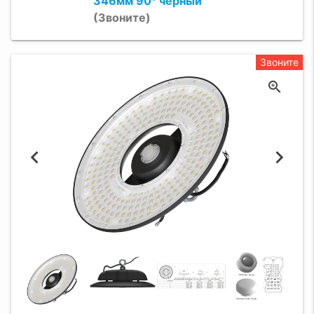
346мм 90° чёрный
(Звоните)
Звоните