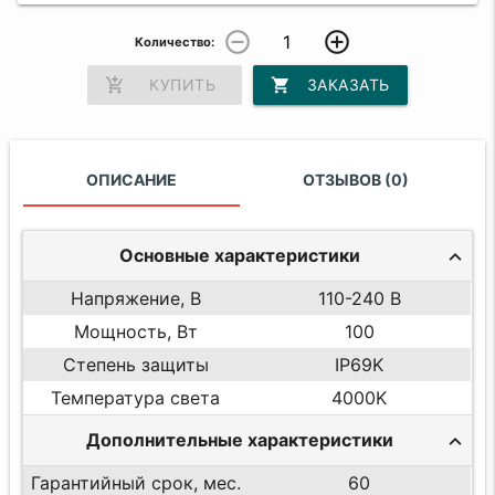
remove_circle_outline
add_circle_outline
Количество:
add_shopping_cart
КУПИТЬ
shopping_cart
ЗАКАЗАТЬ
ОПИСАНИЕ
ОТЗЫВОВ (0)
Основные характеристики
Напряжение, В
110-240 В
Мощность, Вт
100
Степень защиты
IP69K
Температура света
4000K
Дополнительные характеристики
Гарантийный срок, мес.
60