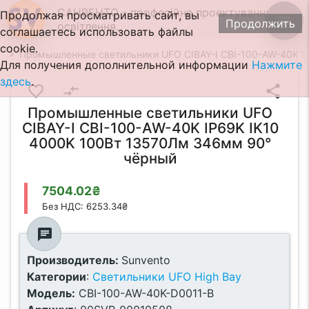
САНВЕНТО - професійне проектування
Продолжая просматривать сайт, вы
menu
Продолжить
освітлення.
соглашаетесь использовать файлы
cookie.
Промышленные светильники UFO CIBAY-I CBI-100-AW-40K I
Для получения дополнительной информации
Нажмите
здесь
.
favorite_border
compare_arrows
share
Промышленные светильники UFO
CIBAY-I CBI-100-AW-40K IP69K IK10
4000K 100Вт 13570Лм 346мм 90°
чёрный
7504.02₴
Без НДС: 6253.34₴
chat
Производитель:
Sunvento
Категории
:
Светильники UFO High Bay
Модель:
CBI-100-AW-40K-D0011-B