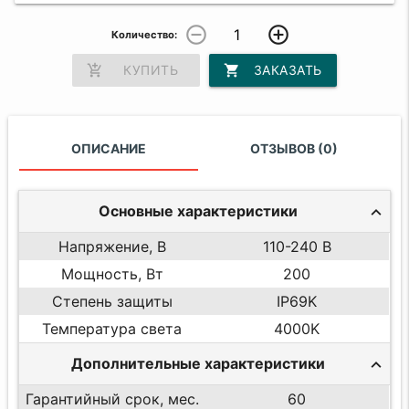
remove_circle_outline
add_circle_outline
Количество:
add_shopping_cart
КУПИТЬ
shopping_cart
ЗАКАЗАТЬ
ОПИСАНИЕ
ОТЗЫВОВ (0)
Основные характеристики
Напряжение, В
110-240 В
Мощность, Вт
200
Степень защиты
IP69K
Температура света
4000K
Дополнительные характеристики
Гарантийный срок, мес.
60