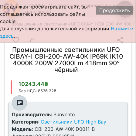
САНВЕНТО - професійне проектування
Продолжая просматривать сайт, вы
menu
Продолжить
освітлення.
соглашаетесь использовать файлы
cookie.
Промышленные светильники UFO CIBAY-I CBI-200-AW-40K 
Для получения дополнительной информации
Нажмите
здесь
.
favorite_border
compare_arrows
share
Промышленные светильники UFO
CIBAY-I CBI-200-AW-40K IP69K IK10
4000K 200W 27000Lm 418mm 90°
чёрный
10243.44₴
Без НДС: 8536.22₴
chat
Производитель:
Sunvento
Категории
:
Светильники UFO High Bay
Модель:
CBI-200-AW-40K-D0011-B