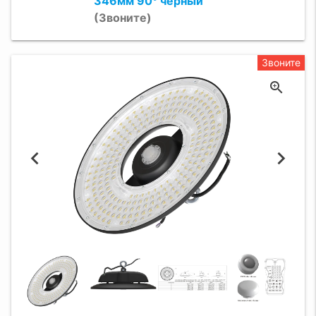
346мм 90° чёрный
(Звоните)
Звоните