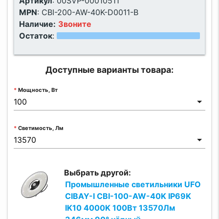
Артикул
:
00SVP-00010511
MPN
:
CBI-200-AW-40K-D0011-B
Наличие:
Звоните
Остаток
:
Доступные варианты товара:
Мощность, Вт
Светимость, Лм
Выбрать другой:
Промышленные светильники UFO
CIBAY-I CBI-100-AW-40K IP69K
IK10 4000K 100Вт 13570Лм