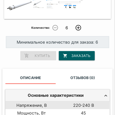
remove_circle_outline
add_circle_outline
Количество:
Минимальное количество для заказа: 6
add_shopping_cart
КУПИТЬ
shopping_cart
ЗАКАЗАТЬ
ОПИСАНИЕ
ОТЗЫВОВ (0)
Основные характеристики
Напряжение, В
220-240 В
Мощность, Вт
45