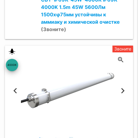
4000K 1.5m 45W 5600Лм
1500xφ75мм устойчивы к
аммиаку и химической очистке
(Звоните)
Звоните
wb_incandescent
4000K