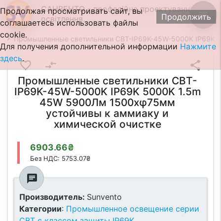
САНВЕНТО - професійне проектування
Продолжая просматривать сайт, вы
menu
Продолжить
освітлення.
соглашаетесь использовать файлы
cookie.
Промышленные светильники CBT-IP69K-45W-5000K IP69K 5
Для получения дополнительной информации
Нажмите
здесь
.
favorite_border
compare_arrows
share
Промышленные светильники CBT-
IP69K-45W-5000K IP69K 5000K 1.5m
45W 5900Лм 1500xφ75мм
устойчивы к аммиаку и
химической очистке
6903.66₴
Без НДС: 5753.07₴
chat
Производитель:
Sunvento
Категории
:
Промышленное освещение серии
CBT с классом защиты IP69K