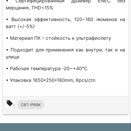
• Сертифицированный драйвер ENEC без
мерцания, THD<15%
• Высокая эффективность, 120~160 люменов на
ватт (+/-5%)
• Материал ПК – стойкость к ультрафиолету
• Подходит для применения как внутри, так и на
улице
• Рабочая температура -20~+40℃
• Упаковка 1650*250*180mm, 6pcs/ctn
local_offer
:
CBT-IP69K