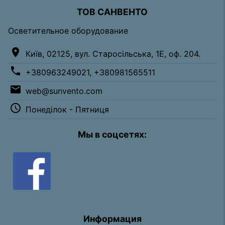
ТОВ САНВЕНТО
Осветительное оборудование
location_on
Київ, 02125, вул. Старосільська, 1Е, оф. 204.
phone
+380963249021, +380981565511
email
web@sunvento.com
access_time
Понеділок - Пятниця
Мы в соцсетях:
Информация