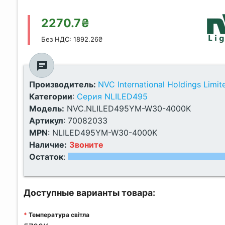
2270.7₴
Без НДС: 1892.26₴
chat
Производитель:
NVC International Holdings Limit
Категории
:
Серия NLILED495
Модель:
NVC.NLILED495YM-W30-4000K
Артикул
:
70082033
MPN
:
NLILED495YM-W30-4000K
Наличие:
Звоните
Остаток
:
Доступные варианты товара:
Температура світла