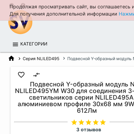
language
monetization_on
Продолжая просматривать сайт, вы соглашаетесь и
Для получения дополнительной информации
Нажми
КАТЕГОРИИ
home
Серия NLILED495
Подвесной Y-образный модуль
4000K 612Лм
favorite_border
compare_arrows
Подвесной Y-образный модуль 
NLILED495YM W30 для соединения 3-
светильников серии NLILED495A
алюминиевом профиле 30х68 мм 9W
612Лм
star
star
star
star
star
3 отзывов