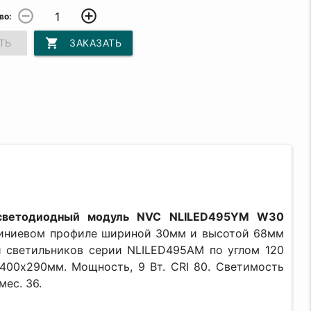
remove_circle_outline
add_circle_outline
во:
shopping_cart
ТЬ
ЗАКАЗАТЬ
 светодиодный модуль NVC NLILED495YM W30
иниевом профиле шириной 30мм и высотой 68мм
й светильников серии NLILED495AM по углом 120
 400х290мм. Мощность, 9 Вт. CRI 80. Светимость
мес. 36.