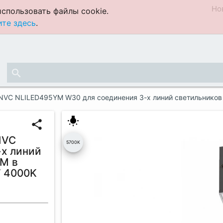
Но
спользовать файлы cookie.
те здесь
.
search
 NVC NLILED495YM W30 для соединения 3-х линий светильнико
wb_incandescent
share
NVC
5700K
х линий
M в
 4000K