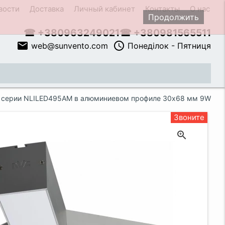
вости
Доставка
Личный кабинет
Контакты
О нас
Продолжить
☎ +380963249021
☎ +380981565511
email
access_time
web@sunvento.com
Понеділок - Пятниця
close
в серии NLILED495AM в алюминиевом профиле 30х68 мм 9W
Звоните