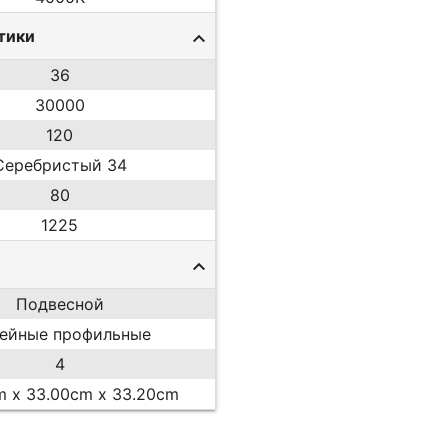
тики
36
30000
120
Серебристый 34
80
1225
Подвесной
ейные профильные
4
m x 33.00cm x 33.20cm