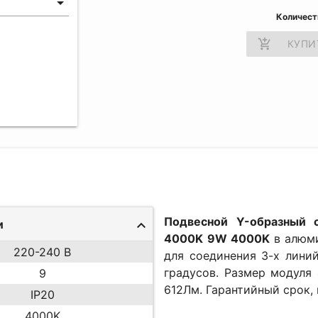
Количест
add_shopping_cart
КУПИ
Подвесной Y-образный
и
4000K 9W 4000K
в алюм
220-240 В
для соединения 3-х лини
градусов. Размер модуля
9
612Лм. Гарантийный срок, 
IP20
4000K