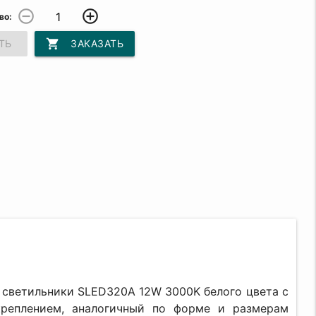
remove_circle_outline
add_circle_outline
во:
shopping_cart
ТЬ
ЗАКАЗАТЬ
й
светильники SLED320A 12W 3000K белого цвета с
креплением, аналогичный по форме и размерам