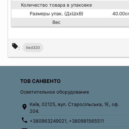
Количество товара в упаковке
Размеры упак. (ДхШхВ)
40.00c
Вес
local_offer
:
tled320
ТОВ САНВЕНТО
Осветительное оборудование
Київ, 02125, вул. Старосільська, 1Е, оф.
location_on
204.
phone
+380963249021, +380981565511