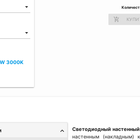
Количест
add_shopping_cart
КУПИ
2W 3000K
Светодиодный настенны
и
настенным (накладным) 