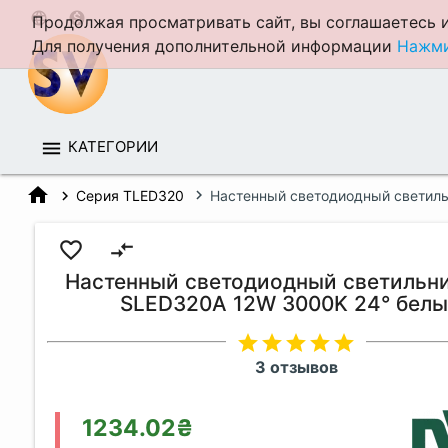
language
monetization_on
Продолжая просматривать сайт, вы соглашаетесь и
Для получения дополнительной информации
Нажми
КАТЕГОРИИ
home
Серия TLED320
Настенный светодиодный светил
favorite_border
compare_arrows
Настенный светодиодный светильн
SLED320A 12W 3000K 24° бел
star
star
star
star
star
3 отзывов
1234.02₴