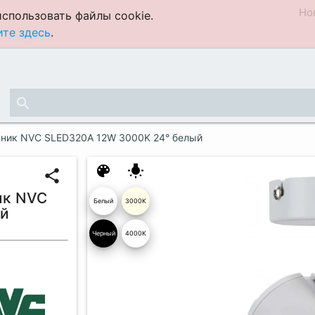
Но
спользовать файлы cookie.
те здесь
.
search
ьник NVC SLED320A 12W 3000K 24° белый
color_lens
wb_incandescent
share
ик NVC
Белый
3000K
ый
глянцев
Черный
4000K
ый 19
04