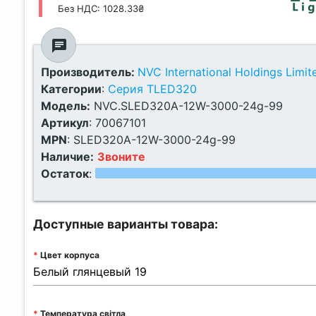
Без НДС: 1028.33₴
chat
Производитель:
NVC International Holdings Limit
Категории
:
Серия TLED320
Модель:
NVC.SLED320A-12W-3000-24g-99
Артикул
:
70067101
MPN
:
SLED320A-12W-3000-24g-99
Наличие:
Звоните
Остаток
:
Доступные варианты товара:
Цвет корпуса
Температура світла