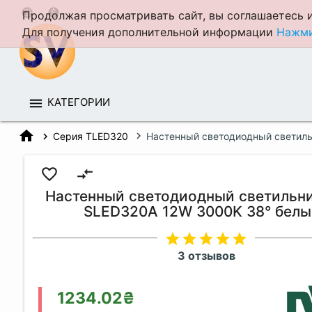
language
monetization_on
Продолжая просматривать сайт, вы соглашаетесь и
Для получения дополнительной информации
Нажми
КАТЕГОРИИ
home
Серия TLED320
Настенный светодиодный светил
favorite_border
compare_arrows
Настенный светодиодный светильн
SLED320A 12W 3000K 38° белы
star
star
star
star
star
3 отзывов
1234.02₴