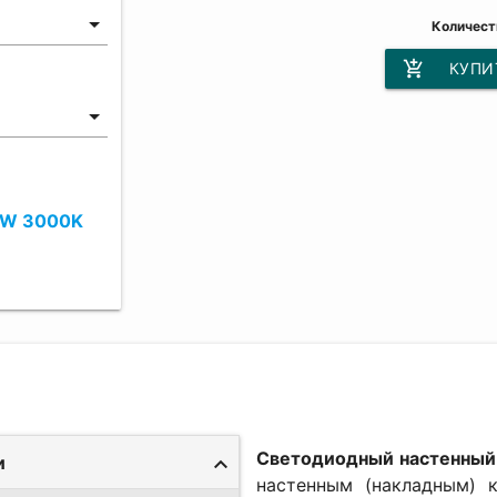
Количест
add_shopping_cart
КУПИ
2W 3000K
Светодиодный настенны
и
настенным (накладным) 