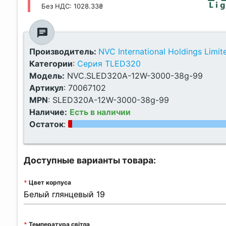
Без НДС: 1028.33₴
chat
Производитель:
NVC International Holdings Limit
Категории
:
Серия TLED320
Модель:
NVC.SLED320A-12W-3000-38g-99
Артикул
:
70067102
MPN
:
SLED320A-12W-3000-38g-99
Наличие:
Есть в наличии
Остаток
:
Доступные варианты товара:
Цвет корпуса
Температура світла