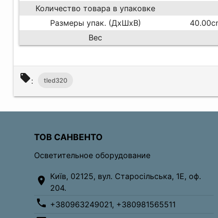
Количество товара в упаковке
Размеры упак. (ДхШхВ)
40.00c
Вес
local_offer
:
tled320
ТОВ САНВЕНТО
Осветительное оборудование
Київ, 02125, вул. Старосільська, 1Е, оф.
location_on
204.
phone
+380963249021, +380981565511