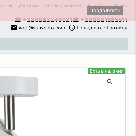
вости
Доставка
Личный кабинет
Контакты
О нас
Продолжить
☎ +380963249021
☎ +380981565511
email
access_time
web@sunvento.com
Понеділок - Пятниця
close
Есть в наличии