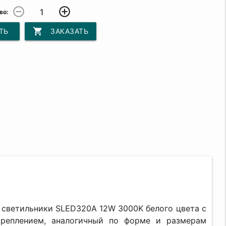
remove_circle_outline
add_circle_outline
во:
shopping_cart
ТЬ
ЗАКАЗАТЬ
й
светильники SLED320A 12W 3000K белого цвета с
креплением, аналогичный по форме и размерам