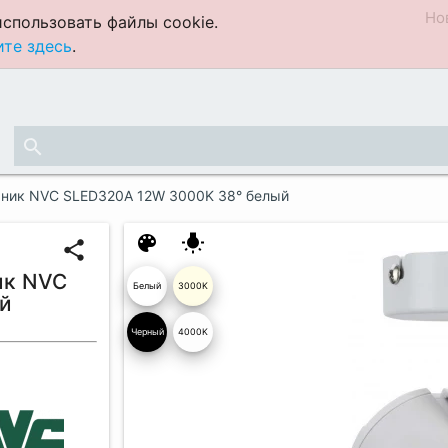
Но
спользовать файлы cookie.
те здесь
.
search
ьник NVC SLED320A 12W 3000K 38° белый
color_lens
wb_incandescent
share
ик NVC
Белый
3000K
й
глянцев
Черный
4000K
ый 19
04