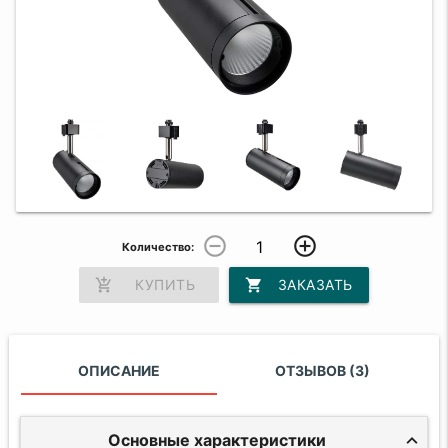
remove_circle_outline
add_circle_outline
Количество:
add_shopping_cart
КУПИТЬ
shopping_cart
ЗАКАЗАТЬ
ОПИСАНИЕ
ОТЗЫВОВ (3)
Основные характеристики