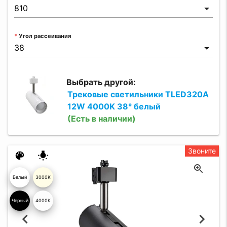
Угол рассеивания
Выбрать другой:
Трековые светильники TLED320A
12W 4000K 38° белый
(Есть в наличии)
Звоните
color_lens
wb_incandescent
Белый
3000K
глянцев
Черный
4000K
ый 19
04