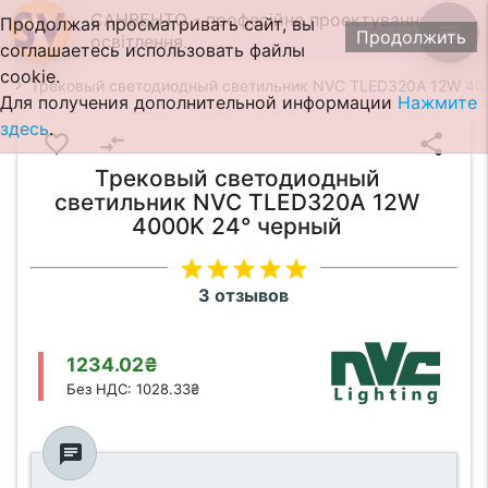
САНВЕНТО - професійне проектування
Продолжая просматривать сайт, вы
menu
Продолжить
освітлення.
соглашаетесь использовать файлы
cookie.
Трековый светодиодный светильник NVC TLED320A 12W 40
Для получения дополнительной информации
Нажмите
здесь
.
favorite_border
compare_arrows
share
Трековый светодиодный
светильник NVC TLED320A 12W
4000K 24° черный
star
star
star
star
star
3 отзывов
1234.02₴
Без НДС: 1028.33₴
chat