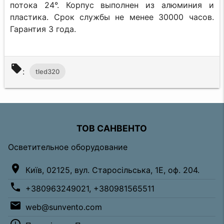
потока 24°. Корпус выполнен из алюминия и
пластика. Срок службы не менее 30000 часов.
Гарантия 3 года.
local_offer
:
tled320
ТОВ САНВЕНТО
Осветительное оборудование
location_on
Київ, 02125, вул. Старосільська, 1Е, оф. 204.
phone
+380963249021, +380981565511
email
web@sunvento.com
access_time