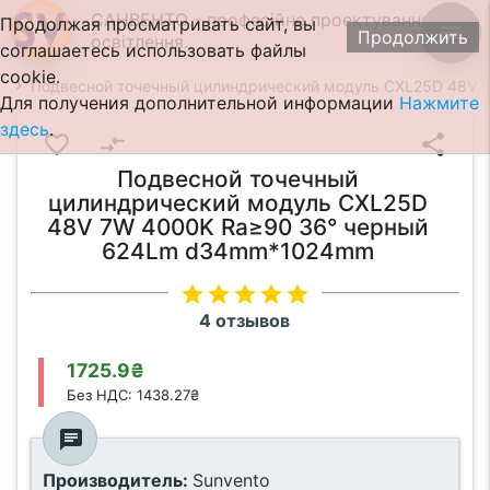
САНВЕНТО - професійне проектування
Продолжая просматривать сайт, вы
menu
Продолжить
освітлення.
соглашаетесь использовать файлы
cookie.
Подвесной точечный цилиндрический модуль CXL25D 48V
Для получения дополнительной информации
Нажмите
здесь
.
favorite_border
compare_arrows
share
Подвесной точечный
цилиндрический модуль CXL25D
48V 7W 4000K Ra≥90 36° черный
624Lm d34mm*1024mm
star
star
star
star
star
4 отзывов
1725.9₴
Без НДС: 1438.27₴
chat
Производитель:
Sunvento