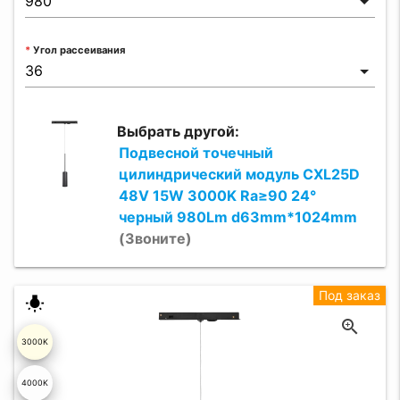
Угол рассеивания
Выбрать другой:
Подвесной точечный
цилиндрический модуль CXL25D
48V 15W 3000K Ra≥90 24°
черный 980Lm d63mm*1024mm
(Звоните)
Под заказ
wb_incandescent
3000K
4000K