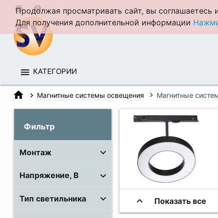
language
monetization_on
Продолжая просматривать сайт, вы соглашаетесь и
Для получения дополнительной информации
Нажми
КАТЕГОРИИ
home
Магнитные системы освещения
Магнитные систе
Фильтр
Монтаж
Напряжение, В
Тип светильника
expand_less
Показать все