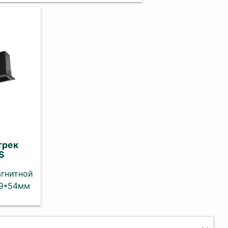
трек
S
агнитной
39*54мм