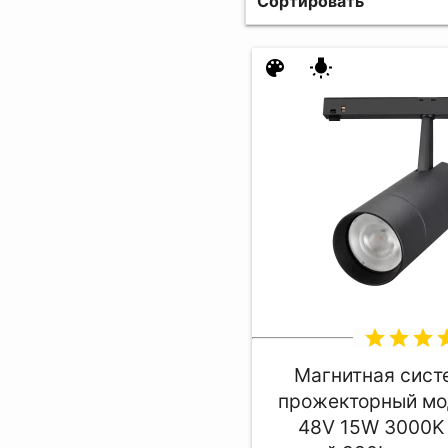
Сортировать
color_lens
wb_incandescent
star
star
star
st
Магнитная сист
прожекторный мо
48V 15W 3000K