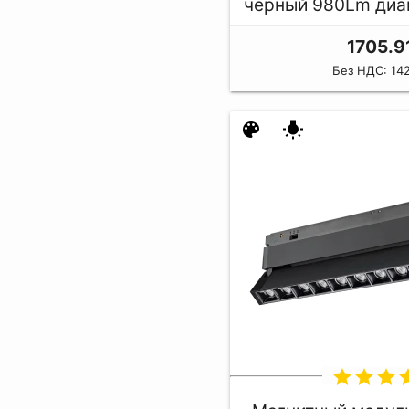
черный 980Lm ди
1705.9
Без НДС: 142
color_lens
wb_incandescent
star
star
star
st