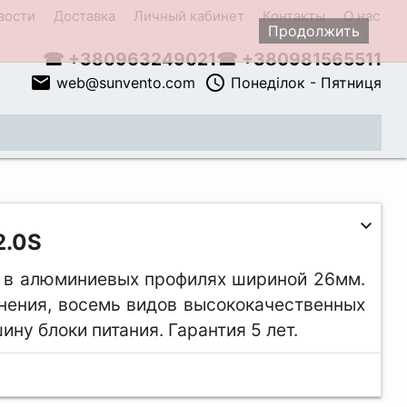
вости
Доставка
Личный кабинет
Контакты
О нас
Продолжить
☎ +380963249021
☎ +380981565511
email
access_time
web@sunvento.com
Понеділок - Пятниця
close
2.0S
 в алюминиевых профилях шириной 26мм.
нения, восемь видов высококачественных
ну блоки питания. Гарантия 5 лет.