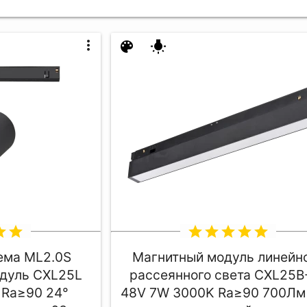
more_vert
color_lens
wb_incandescent
ar
star
star
star
star
star
star
ема ML2.0S
Магнитный модуль линейн
дуль CXL25L
рассеянного света CXL25B
 Ra≥90 24°
48V 7W 3000K Ra≥90 700Лм 