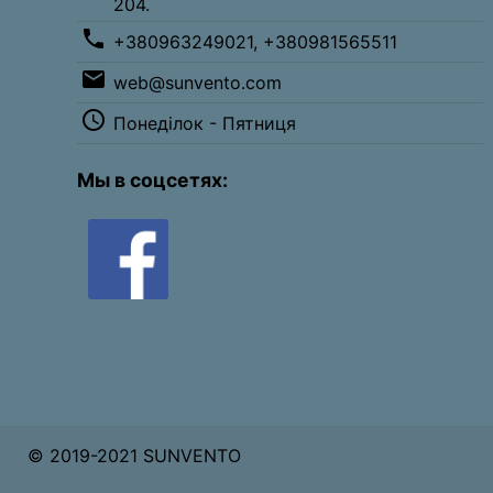
204.
phone
+380963249021, +380981565511
email
web@sunvento.com
access_time
Понеділок - Пятниця
Мы в соцсетях:
© 2019-2021 SUNVENTO