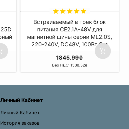
star
star
star
star
star
Встраиваемый в трек блок
L25D
питания CE2.1A-48V для
рный
магнитной шины серии ML2.0S,
220-240V, DC48V, 100Вт без
ping_cart
add_shopping_cart
диммирования
1845.99₴
Без НДС: 1538.32₴
Личный Кабинет
Личный Кабинет
История заказов