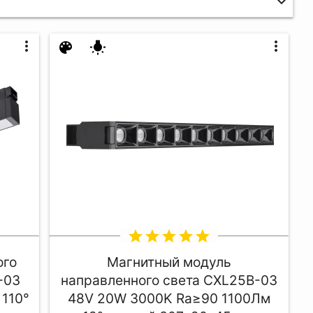
more_vert
more_vert
color_lens
wb_incandescent
star
star
star
star
star
ого
Магнитный модуль
-03
направленного света CXL25B-03
110°
48V 20W 3000K Ra≥90 1100Лм