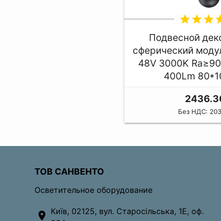
star
star
star
st
Подвесной дек
сферический моду
48V 3000K Ra≥90
400Lm 80*
2436.3
Без НДС: 20
ТОВ САНВЕНТО
Осветительное оборудование
Київ, 02125, вул. Старосільська, 1Е, оф.
location_on