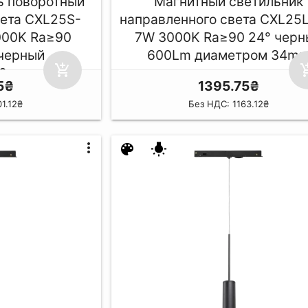
ь поворотный
Магнитный светильник
вета CXL25S-
направленного света CXL25
000K Ra≥90
7W 3000K Ra≥90 24° черн
 черный
600Lm диаметром 34m
add_shopping_cart
add_shop
90mm
5₴
1395.75₴
1.12₴
Без НДС: 1163.12₴
more_vert
color_lens
wb_incandescent