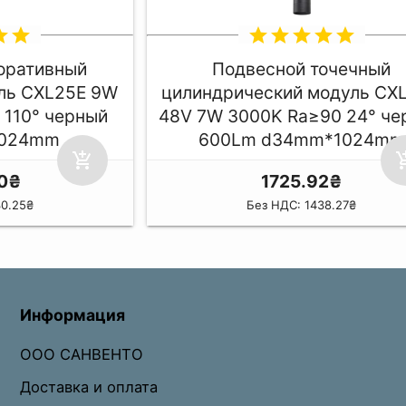
ar
star
star
star
star
star
star
оративный
Подвесной точечный
ль CXL25E 9W
цилиндрический модуль CX
 110° черный
48V 7W 3000K Ra≥90 24° че
1024mm
600Lm d34mm*1024mm
add_shopping_cart
add_shop
0₴
1725.92₴
30.25₴
Без НДС: 1438.27₴
Информация
ООО САНВЕНТО
Доставка и оплата