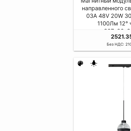
Магнитный модул
направленного с
03A 48V 20W 3
1100Лм 12°
307*20*
2521.3
Без НДС: 210
color_lens
wb_incandescent