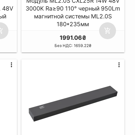
Модуль ML2.0S CXL25R 14W 48V
L 48V
3000K Ra≥90 110° черный 950Lm
ый
магнитной системы ML2.0S
m
180*235мм
ping_cart
add_shopping_cart
1991.06₴
Без НДС: 1659.22₴
more_vert
more_vert