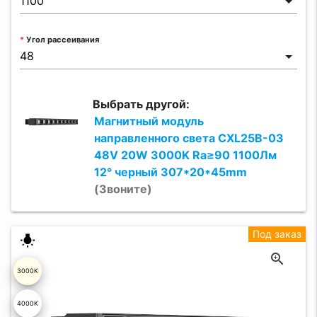
Угол рассеивания
Выбрать другой:
Магнитный модуль
направленного света CXL25B-03
48V 20W 3000K Ra≥90 1100Лм
12° черный 307*20*45mm
(Звоните)
Под заказ
wb_incandescent
3000K
4000K