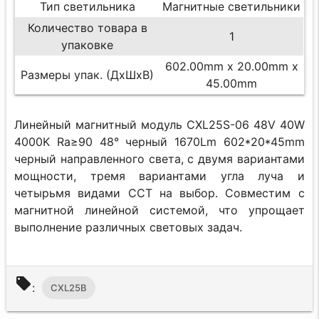
Тип светильника
Магнитные светильники
Количество товара в
1
упаковке
602.00mm x 20.00mm x
Размеры упак. (ДхШхВ)
45.00mm
Линейный магнитный модуль CXL25S-06 48V 40W
4000K Ra≥90 48° черный 1670Lm 602*20*45mm
черный направленного света, с двумя вариантами
мощности, тремя вариантами угла луча и
четырьмя видами CCT на выбор. Совместим с
магнитной линейной системой, что упрощает
выполнение различных световых задач.
local_offer
:
CXL25B