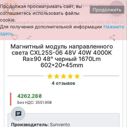
САНВЕНТО - професійне проектування
Продолжая просматривать сайт, вы
menu
Продолжить
освітлення.
соглашаетесь использовать файлы
cookie.
Магнитный модуль направленного света CXL25S-06 48V 4
Для получения дополнительной информации
Нажмите
здесь
.
favorite_border
compare_arrows
share
Магнитный модуль направленного
света CXL25S-06 48V 40W 4000K
Ra≥90 48° черный 1670Lm
602*20*45mm
star
star
star
star
star
4 отзывов
4262.28₴
Без НДС: 3551.90₴
chat
Производитель:
Sunvento