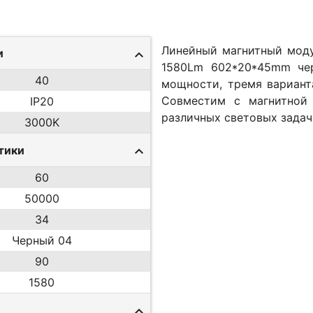
Линейный магнитный мод
и
1580Lm 602*20*45mm чер
40
мощности, тремя вариант
Совместим с магнитной 
IP20
различных световых задач
3000K
тики
60
50000
34
Черный 04
90
1580