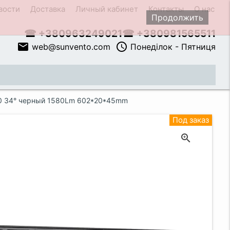
вости
Доставка
Личный кабинет
Контакты
О нас
Продолжить
☎ +380963249021
☎ +380981565511
email
access_time
web@sunvento.com
Понеділок - Пятниця
close
90 34° черный 1580Lm 602*20*45mm
Под заказ