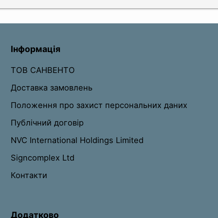
Інформація
ТОВ САНВЕНТО
Доставка замовлень
Положення про захист персональних даних
Публічний договір
NVC International Holdings Limited
Signcomplex Ltd
Контакти
Додатково