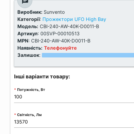
chat
Виробник:
Sunvento
Категорії
:
Прожектори UFO High Bay
Модель:
CBI-240-AW-40K-D0011-B
Артикул
:
00SVP-00010513
MPN
:
CBI-240-AW-40K-D0011-B
Наявність:
Телефонуйте
Залишок
:
Інші варіанти товару:
Потужність, Вт
Світність, Лм