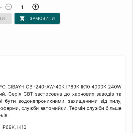
remove_circle_outline
add_circle_outline
ь:
shopping_cart
ТИ
ЗАМОВИТИ
FO CIBAY-I CBI-240-AW-40K IP69K IK10 4000K 240W
й. Серія CBT застосовна до харчових заводів та
нні бути водонепроникними, захищеними від пилу,
ахоферми, служби автомийки. Термін служби більше
ків.
IP69K, IK10