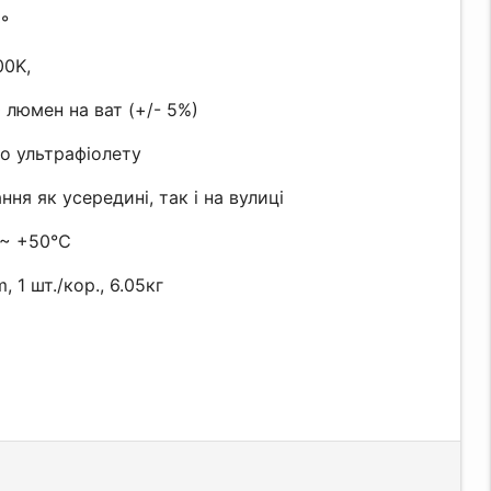
0°
00K,
 люмен на ват (+/- 5%)
до ультрафіолету
ня як усередині, так і на вулиці
5 ~ +50℃
1 шт./кор., 6.05кг