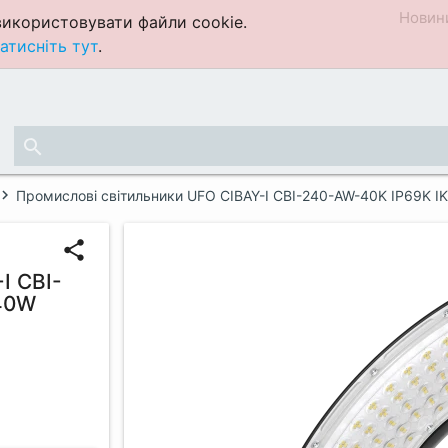
Новин
икористовувати файли cookie.
атисніть тут
.
search
Промислові світильники UFO CIBAY-I CBI-240-AW-40K IP69K
share
I CBI-
40W