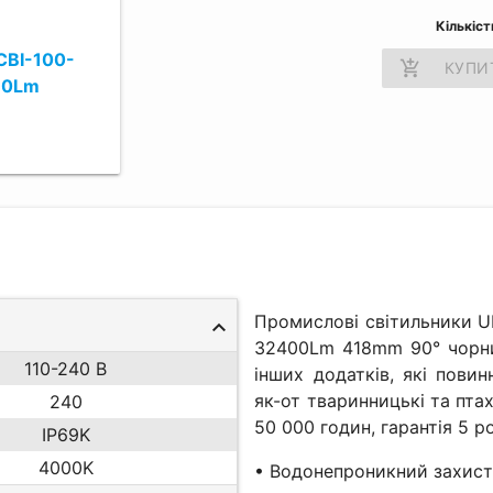
Кількіст
CBI-100-
add_shopping_cart
КУПИ
70Lm
Промислові світильники U
32400Lm 418mm 90° чорни
110-240 В
інших додатків, які пови
як-от тваринницькі та пт
240
50 000 годин, гарантія 5 ро
IP69K
4000K
• Водонепроникний захист 