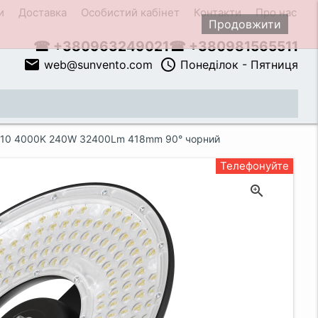
и
Доставка
Особистий кабінет
Контакти
Про нас
Продовжити
☎ +380963249021
☎ +380981565511
email
access_time
web@sunvento.com
Понеділок - Пятниця
close
 IK10 4000K 240W 32400Lm 418mm 90° чорний
Телефонуйте