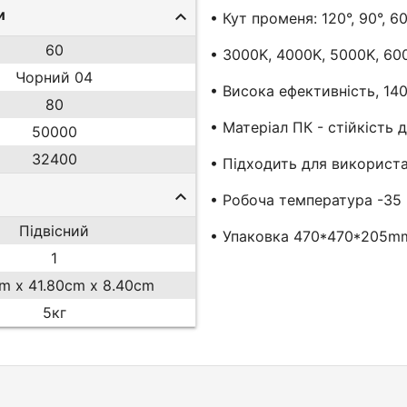
и
• Кут променя: 120°, 90°, 6
60
• 3000K, 4000K, 5000K, 60
Чорний 04
• Висока ефективність, 140
80
• Матеріал ПК - стійкість 
50000
32400
• Підходить для використан
• Робоча температура -3
Підвісний
• Упаковка 470*470*205mm, 
1
cm x 41.80cm x 8.40cm
5кг