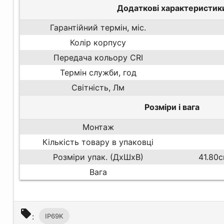
Додаткові характеристик
Гарантійний термін, міс.
Колір корпусу
Передача кольору CRI
Термін служби, год
Світність, Лм
Розміри і вага
Монтаж
Кількість товару в упаковці
Розміри упак. (ДхШхВ)
41.80
Вага
local_offer
:
IP69K