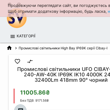
language
monetization_on
Продовжуючи переглядати сайт, ви погоджуєтесь в
Щоб отримати додаткову інформацію, будь ласка,
н
КАТЕГОРІЇ
home
Промислові світильники High Bay IP69K серії Cibay-I
favorite_border
compare_arrows
Промислові світильники UFO CIBAY-
240-AW-40K IP69K IK10 4000K 2
32400Lm 418mm 90° чорний
11005.86₴
Без ПДВ: 9171.56₴