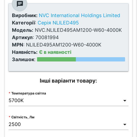
chat
Виробник:
NVC International Holdings Limited
Категорії
:
Серія NLILED495
Модель:
NVC.NLILED495AM1200-W60-4000K
Артикул
:
70081994
MPN
:
NLILED495AM1200-W60-4000K
Наявність:
Є в наявності
Залишок
:
Інші варіанти товару:
Температура світла
Світність, Лм