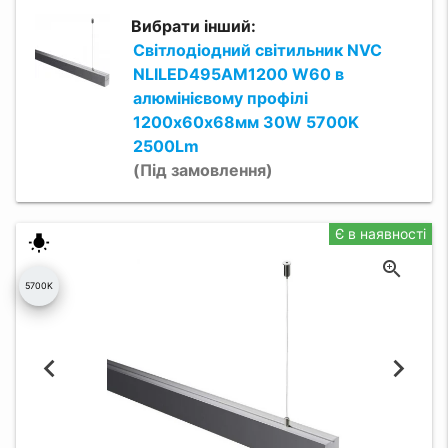
Вибрати інший:
Світлодіодний світильник NVC
NLILED495AM1200 W60 в
алюмінієвому профілі
1200х60х68мм 30W 5700K
2500Lm
(Під замовлення)
Є в наявності
wb_incandescent
5700K