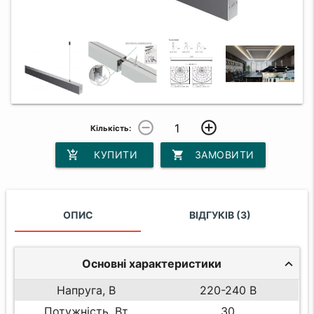
remove_circle_outline
add_circle_outline
Кількість:
add_shopping_cart
КУПИТИ
shopping_cart
ЗАМОВИТИ
ОПИС
ВІДГУКІВ (3)
Основні характеристики
Напруга, В
220-240 В
Потужність, Вт
30