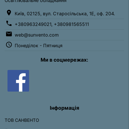
Освітлювальне обладнання
location_on
Київ, 02125, вул. Старосільська, 1Е, оф. 204.
phone
+380963249021, +380981565511
email
web@sunvento.com
access_time
Понеділок - Пятниця
Ми в соцмережах:
Інформація
ТОВ САНВЕНТО