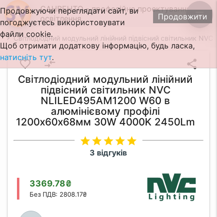
САНВЕНТО - професійне проектування
Продовжуючи переглядати сайт, ви
menu
Продовжити
освітлення.
погоджуєтесь використовувати
файли cookie.
Світлодіодний модульний лінійний підвісний світильник 
Щоб отримати додаткову інформацію, будь ласка,
натисніть тут
.
favorite_border
compare_arrows
share
Світлодіодний модульний лінійний
підвісний світильник NVC
NLILED495AM1200 W60 в
алюмінієвому профілі
1200х60х68мм 30W 4000K 2450Lm
star
star
star
star
star
3 відгуків
3369.78₴
Без ПДВ: 2808.17₴