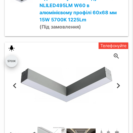
NLILED495LM W60 в
алюмінієвому профілі 60х68 мм
15W 5700K 1225Lm
(Під замовлення)
Телефонуйте
wb_incandescent
5700K