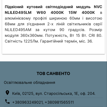
Підвісний кутовий світлодіодний модуль NVC
NLILED495LM W60 4000K 15W 4000K
в
алюмінієвому профілі шириною 60мм і висотою
68мм для з'єднання 2-х ліній світильників серії
NLILED495AM за кутом 90 градусів. Розмір
модуля 360х360мм. Потужність, Вт 15 Вт. CRI 80.
Світність 1225Лм. Гарантійний термін, міс. 36.
ТОВ САНВЕНТО
Освітлювальне обладнання
location_on
Київ, 02125, вул. Старосільська, 1Е, оф. 204.
phone
+380963249021, +380981565511