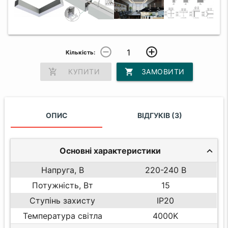
remove_circle_outline
add_circle_outline
Кількість:
add_shopping_cart
КУПИТИ
shopping_cart
ЗАМОВИТИ
ОПИС
ВІДГУКІВ (3)
Основні характеристики
Напруга, В
220-240 В
Потужність, Вт
15
Ступінь захисту
IP20
Температура світла
4000K