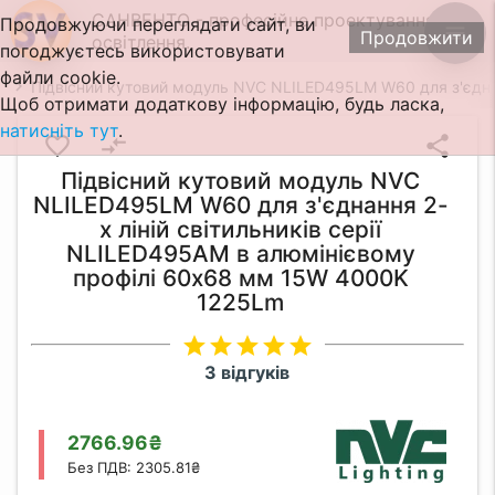
САНВЕНТО - професійне проектування
Продовжуючи переглядати сайт, ви
menu
Продовжити
освітлення.
погоджуєтесь використовувати
файли cookie.
Підвісний кутовий модуль NVC NLILED495LM W60 для з'єднан
Щоб отримати додаткову інформацію, будь ласка,
натисніть тут
.
favorite_border
compare_arrows
share
Підвісний кутовий модуль NVC
NLILED495LM W60 для з'єднання 2-
х ліній світильників серії
NLILED495AM в алюмінієвому
профілі 60х68 мм 15W 4000K
1225Lm
star
star
star
star
star
3 відгуків
2766.96₴
Без ПДВ: 2305.81₴