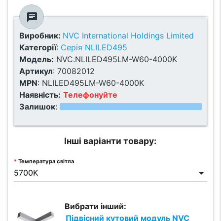
chat
Виробник:
NVC International Holdings Limited
Категорії
:
Серія NLILED495
Модель:
NVC.NLILED495LM-W60-4000K
Артикул
:
70082012
MPN
:
NLILED495LM-W60-4000K
Наявність:
Телефонуйте
Залишок
:
Інші варіанти товару:
Температура світла
Вибрати інший:
Підвісний кутовий модуль NVC