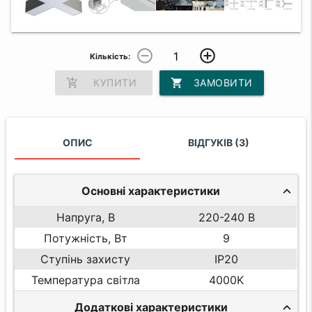
remove_circle_outline
add_circle_outline
Кількість:
add_shopping_cart
КУПИТИ
shopping_cart
ЗАМОВИТИ
ОПИС
ВІДГУКІВ (3)
Основні характеристики
Напруга, В
220-240 В
Потужність, Вт
9
Ступінь захисту
IP20
Температура світла
4000K
Додаткові характеристики