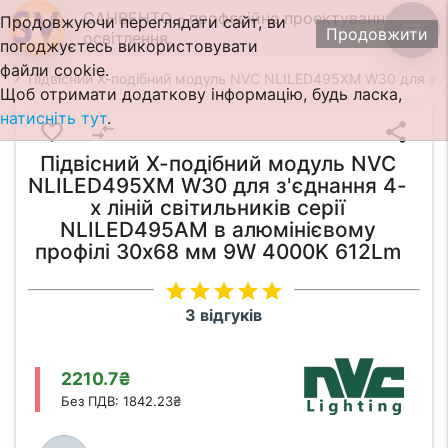
САНВЕНТО - професійне проектування
Продовжуючи переглядати сайт, ви
menu
Продовжити
освітлення.
погоджуєтесь використовувати
файли cookie.
Підвісний Х-подібний модуль NVC NLILED495XM W30 для з'єд
Щоб отримати додаткову інформацію, будь ласка,
натисніть тут
.
favorite_border
compare_arrows
share
Підвісний Х-подібний модуль NVC
NLILED495XM W30 для з'єднання 4-
х ліній світильників серії
NLILED495AM в алюмінієвому
профілі 30х68 мм 9W 4000K 612Lm
star
star
star
star
star
3 відгуків
2210.7₴
Без ПДВ: 1842.23₴