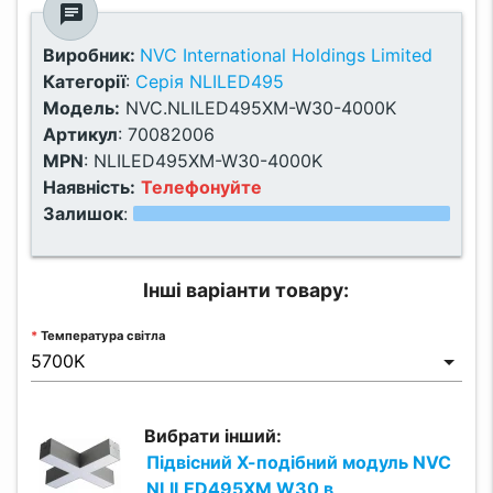
chat
Виробник:
NVC International Holdings Limited
Категорії
:
Серія NLILED495
Модель:
NVC.NLILED495XM-W30-4000K
Артикул
:
70082006
MPN
:
NLILED495XM-W30-4000K
Наявність:
Телефонуйте
Залишок
:
Інші варіанти товару:
Температура світла
Вибрати інший:
Підвісний Х-подібний модуль NVC
NLILED495XM W30 в