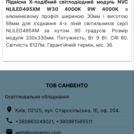
Підвісна Х-подібний світлодіодний модуль NVC
NLILED495XM W30 4000K 9W 4000K
в
алюмінієвому профілі шириною 30мм і висотою
68мм для з'єднання 4-х ліній світильників серії
NLILED495AM за кутом 90 градусів. Розмір
модуля 330х330мм. Потужність, Вт 9 Вт. CRI 80.
Світність 612Лм. Гарантійний термін, міс. 36.
ТОВ САНВЕНТО
Освітлювальне обладнання
location_on
Київ, 02125, вул. Старосільська, 1Е, оф. 204.
phone
+380963249021, +380981565511
email
web@sunvento.com