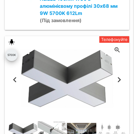
алюмінієвому профілі 30х68 мм
9W 5700K 612Lm
(Під замовлення)
Телефонуйте
wb_incandescent
5700K