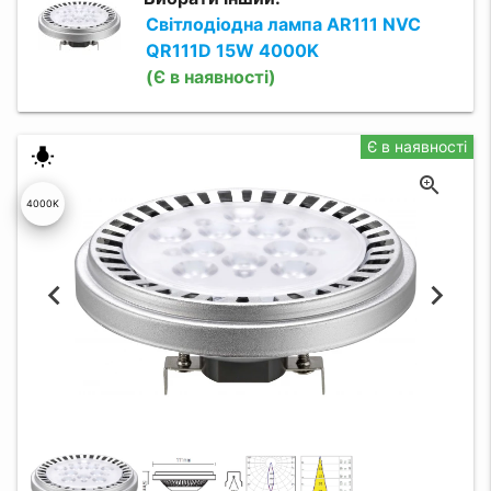
Світлодіодна лампа AR111 NVC
QR111D 15W 4000K
(Є в наявності)
Є в наявності
wb_incandescent
4000K