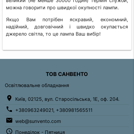
великий (не менше 30000 годин) термін служби,
можна говорити про швидкої окупності лампи.
Якщо Вам потрібен яскравий, економний,
надійний, довговічний і швидко окупається
джерело світла, то це лампа Ваш вибір!
ТОВ САНВЕНТО
Освітлювальне обладнання
location_on
Київ, 02125, вул. Старосільська, 1Е, оф. 204.
phone
+380963249021, +380981565511
email
web@sunvento.com
access_time
Понеділок - Пятниця