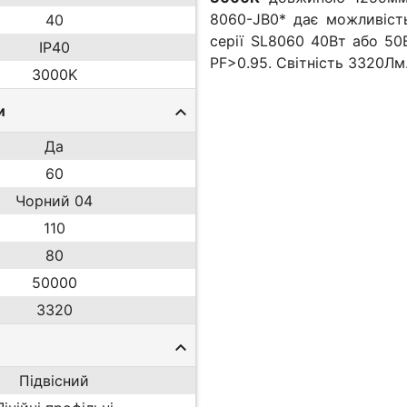
8060-JB0* дає можливість
40
серії SL8060 40Вт або 50В
IP40
PF>0.95. Світність 3320Лм.
3000K
и
Да
60
Чорний 04
110
80
50000
3320
Підвісний