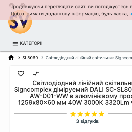
language
monetization_on
Продовжуючи переглядати сайт, ви погоджуєтесь в
Щоб отримати додаткову інформацію, будь ласка,
н
КАТЕГОРІЇ
home
SL8060
Світлодіодний лінійний світильник Sign
favorite_border
compare_arrows
Світлодіодний лінійний світиль
Signcomplex діміруемий DALI SC-SL8
AW-D01-WW в алюмінієвому проф
1259x80x60 мм 40W 3000K 3320Lm 
star
star
star
star
star
3 відгуків