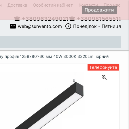
и
Доставка
Особистий кабінет
Контакти
Про нас
Продовжити
☎ +380963249021
☎ +380981565511
email
access_time
web@sunvento.com
Понеділок - Пятниця
close
вому профілі 1259x80x60 мм 40W 3000K 3320Lm чорний
Телефонуйте