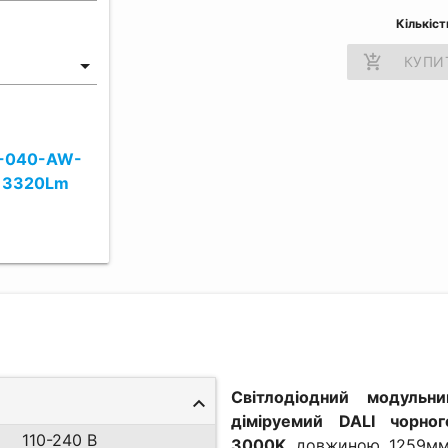
Кількіст
add_shopping_cart
КУПИ
0-040-AW-
 3320Lm
Світлодіодний модульни
діміруемий DALI чорн
110-240 В
3000K
довжиною 1259мм 