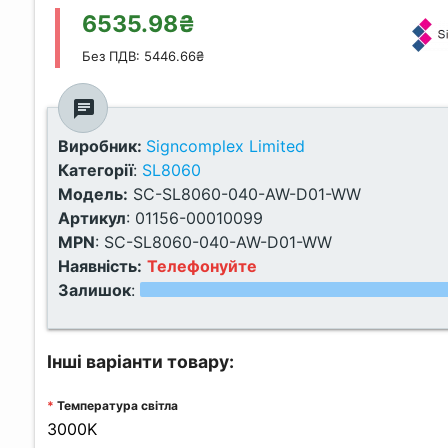
6535.98₴
Без ПДВ: 5446.66₴
chat
Виробник:
Signcomplex Limited
Категорії
:
SL8060
Модель:
SC-SL8060-040-AW-D01-WW
Артикул
:
01156-00010099
MPN
:
SC-SL8060-040-AW-D01-WW
Наявність:
Телефонуйте
Залишок
:
Інші варіанти товару:
Температура світла