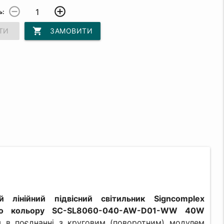
remove_circle_outline
add_circle_outline
ь:
shopping_cart
ТИ
ЗАМОВИТИ
й лінійний підвісний світильник Signcomplex
ого кольору SC-SL8060-040-AW-D01-WW 40W
в поєднанні з круговим (поворотним) модулем