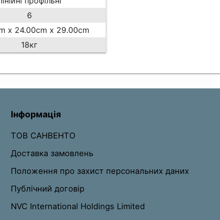
Лінійні профільні
6
m x 24.00cm x 29.00cm
18кг
Інформація
ТОВ САНВЕНТО
Доставка замовлень
Положення про захист персональних даних
Публічний договір
NVC International Holdings Limited