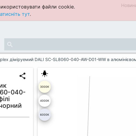
Новин
икористовувати файли cookie.
атисніть тут
.
search
complex діміруемий DALI SC-SL8060-040-AW-D01-WW в алюмініє
wb_incandescent
share
ник
3000K
060-040-
ілі
4000K
чорний
6000K