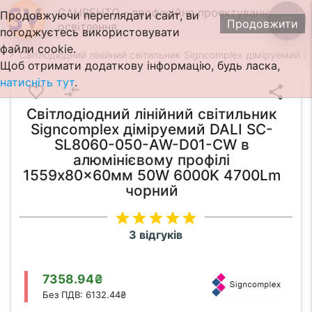
САНВЕНТО - професійне проектування
Продовжуючи переглядати сайт, ви
menu
Продовжити
освітлення.
погоджуєтесь використовувати
файли cookie.
Світлодіодний лінійний світильник Signcomplex діміруем
Щоб отримати додаткову інформацію, будь ласка,
натисніть тут
.
favorite_border
compare_arrows
share
Світлодіодний лінійний світильник
Signcomplex діміруемий DALI SC-
SL8060-050-AW-D01-CW в
алюмінієвому профілі
1559x80x60мм 50W 6000K 4700Lm
чорний
star
star
star
star
star
3 відгуків
7358.94₴
Без ПДВ: 6132.44₴