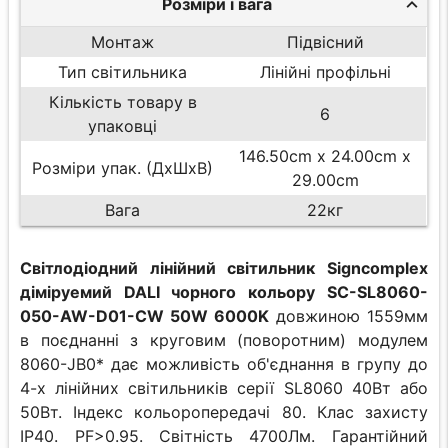
Розміри і вага
Монтаж
Підвісний
Тип світильника
Лінійні профільні
Кількість товару в
6
упаковці
146.50cm x 24.00cm x
Розміри упак. (ДхШхВ)
29.00cm
Вага
22кг
Світлодіодний лінійний світильник Signcomplex
діміруемий DALI чорного кольору SC-SL8060-
050-AW-D01-CW 50W 6000K
довжиною 1559мм
в поєднанні з круговим (поворотним) модулем
8060-JB0* дає можливість об'єднання в групу до
4-х лінійних світильників серії SL8060 40Вт або
50Вт. Індекс кольоропередачі 80. Клас захисту
IP40. PF>0.95. Світність 4700Лм. Гарантійний