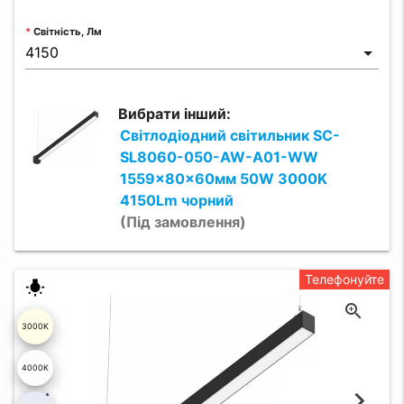
Світність, Лм
Вибрати інший:
Світлодіодний світильник SC-
SL8060-050-AW-A01-WW
1559x80x60мм 50W 3000K
4150Lm чорний
(Під замовлення)
Телефонуйте
wb_incandescent
3000K
4000K