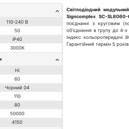
Світлодіодний модульний
Signcomplex SC-SL806
110-240 В
поєднанні з круговим (
об'єднання в групу до 4-х
50
Індекс кольоропередачі 8
IP40
Гарантійний термін 5 років
3000K
и
Ні
60
Чорний 04
110
80
50000
4150