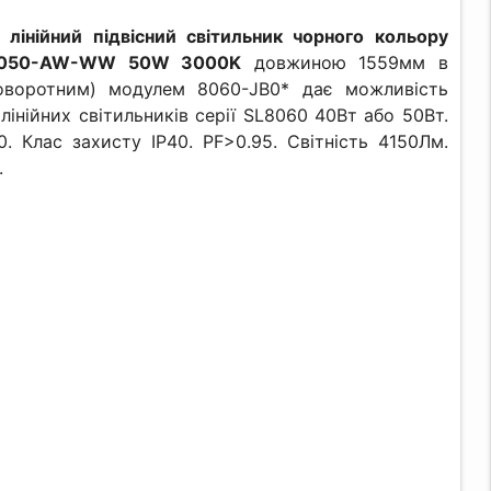
 лінійний підвісний світильник чорного кольору
0-050-AW-WW 50W 3000K
довжиною 1559мм в
поворотним) модулем 8060-JB0* дає можливість
 лінійних світильників серії SL8060 40Вт або 50Вт.
0. Клас захисту IP40. PF>0.95. Світність 4150Лм.
.