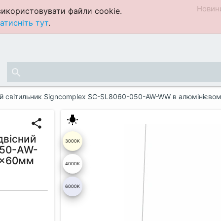
Новин
икористовувати файли cookie.
атисніть тут
.
search
сний світильник Signcomplex SC-SL8060-050-AW-WW в алюмініє
wb_incandescent
share
двісний
3000K
050-AW-
0x60мм
4000K
6000K