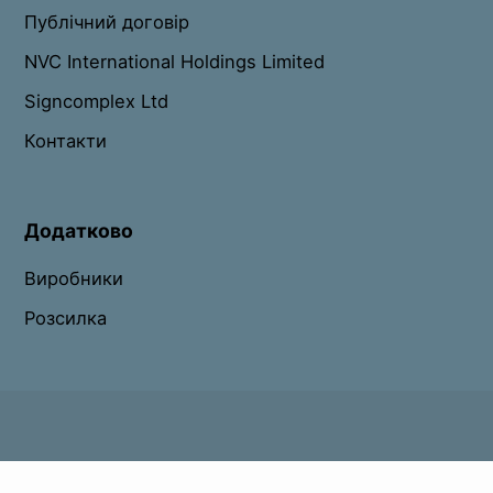
Публічний договір
NVC International Holdings Limited
Signcomplex Ltd
Контакти
Додатково
Виробники
Розсилка