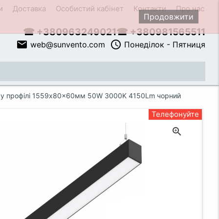
и
Доставка
Особистий кабінет
Контакти
Про нас
Продовжити
☎ +380963249021
☎ +380981565511
email
access_time
web@sunvento.com
Понеділок - Пятниця
close
вому профілі 1559x80x60мм 50W 3000K 4150Lm чорний
Телефонуйте