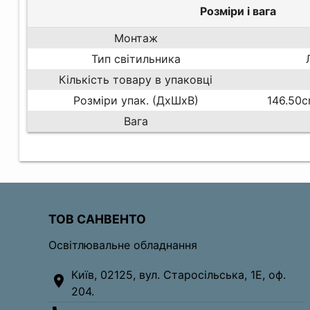
Розміри і вага
Монтаж
Тип світильника
Кількість товару в упаковці
Розміри упак. (ДхШхВ)
146.50c
Вага
ТОВ САНВЕНТО
Освітлювальне обладнання
Київ, 02125, вул. Старосільська, 1Е, оф.
location_on
204.