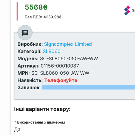
5568₴
Без ПДВ: 4639.98₴
chat
Виробник:
Signcomplex Limited
Категорії
:
SL8060
Модель:
SC-SL8060-050-AW-WW
Артикул
:
01156-00010087
MPN
:
SC-SL8060-050-AW-WW
Наявність:
Телефонуйте
Залишок
:
Інші варіанти товару:
Використання з діммером