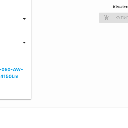
Кількіст
add_shopping_cart
КУПИ
0-050-AW-
 4150Lm