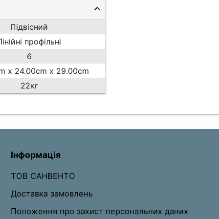
Підвісний
Лінійні профільні
6
m x 24.00cm x 29.00cm
22кг
Інформація
ТОВ САНВЕНТО
Доставка замовлень
Положення про захист персональних даних