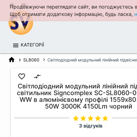
language
monetization_on
Продовжуючи переглядати сайт, ви погоджуєтесь в
Щоб отримати додаткову інформацію, будь ласка,
н
КАТЕГОРІЇ
home
SL8060
Світлодіодний модульний лінійний підві
favorite_border
compare_arrows
Світлодіодний модульний лінійний пі
світильник Signcomplex SC-SL8060-
WW в алюмінієвому профілі 1559x8
50W 3000K 4150Lm чорний
star
star
star
star
star
3 відгуків