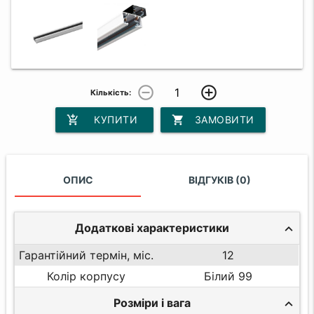
remove_circle_outline
add_circle_outline
Кількість:
add_shopping_cart
КУПИТИ
shopping_cart
ЗАМОВИТИ
ОПИС
ВІДГУКІВ (0)
Додаткові характеристики
Гарантійний термін, міс.
12
Колір корпусу
Білий 99
Розміри і вага