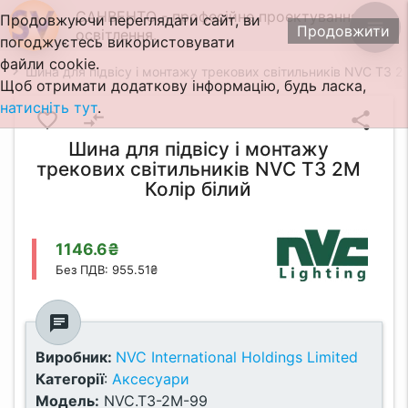
САНВЕНТО - професійне проектування
Продовжуючи переглядати сайт, ви
menu
Продовжити
освітлення.
погоджуєтесь використовувати
файли cookie.
Шина для підвісу і монтажу трекових світильників NVC T3 2M
Щоб отримати додаткову інформацію, будь ласка,
натисніть тут
.
favorite_border
compare_arrows
share
Шина для підвісу і монтажу
трекових світильників NVC T3 2M
Колір білий
1146.6₴
Без ПДВ: 955.51₴
chat
Виробник:
NVC International Holdings Limited
Категорії
:
Аксесуари
Модель:
NVC.T3-2M-99