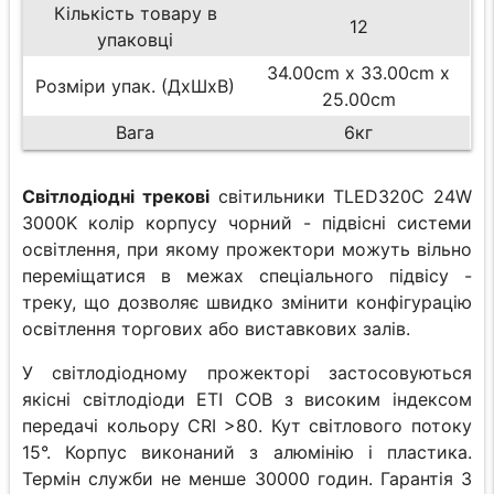
Кількість товару в
12
упаковці
34.00cm x 33.00cm x
Розміри упак. (ДхШхВ)
25.00cm
Вага
6кг
Світлодіодні трекові
світильники TLED320C 24W
3000K колір корпусу чорний - підвісні системи
освітлення, при якому прожектори можуть вільно
переміщатися в межах спеціального підвісу -
треку, що дозволяє швидко змінити конфігурацію
освітлення торгових або виставкових залів.
У світлодіодному прожекторі застосовуються
якісні світлодіоди ETI COB з високим індексом
передачі кольору CRI >80. Кут світлового потоку
15°. Корпус виконаний з алюмінію і пластика.
Термін служби не менше 30000 годин. Гарантія 3