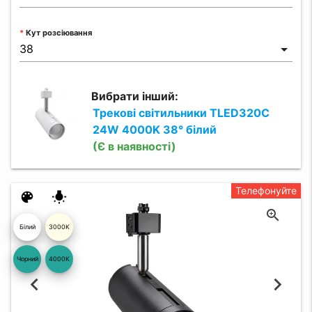
Кут розсіювання
Вибрати інший:
Трекові світильники TLED320C
24W 4000K 38° білий
(Є в наявності)
Телефонуйте
color_lens
wb_incandescent
Білий
3000K
глянцеви
Чорний
4000K
й 19
04