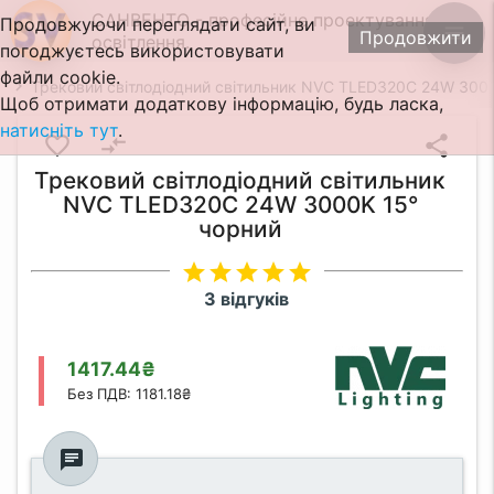
САНВЕНТО - професійне проектування
Продовжуючи переглядати сайт, ви
menu
Продовжити
освітлення.
погоджуєтесь використовувати
файли cookie.
Трековий світлодіодний світильник NVC TLED320C 24W 300
Щоб отримати додаткову інформацію, будь ласка,
натисніть тут
.
favorite_border
compare_arrows
share
Трековий світлодіодний світильник
NVC TLED320C 24W 3000K 15°
чорний
star
star
star
star
star
3 відгуків
1417.44₴
Без ПДВ: 1181.18₴
chat