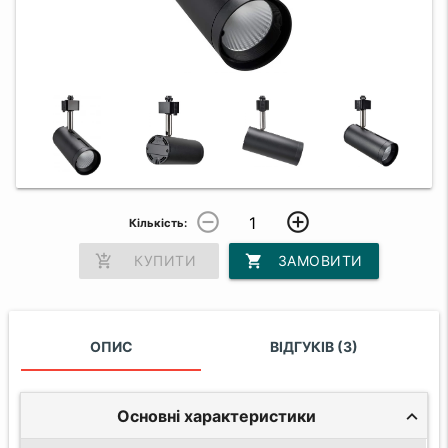
remove_circle_outline
add_circle_outline
Кількість:
add_shopping_cart
КУПИТИ
shopping_cart
ЗАМОВИТИ
ОПИС
ВІДГУКІВ (3)
Основні характеристики