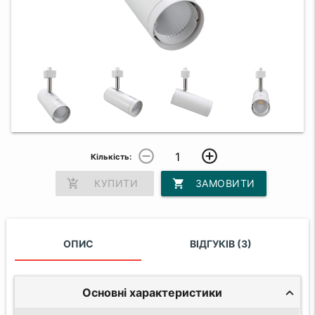
remove_circle_outline
add_circle_outline
Кількість:
add_shopping_cart
КУПИТИ
shopping_cart
ЗАМОВИТИ
ОПИС
ВІДГУКІВ (3)
Основні характеристики