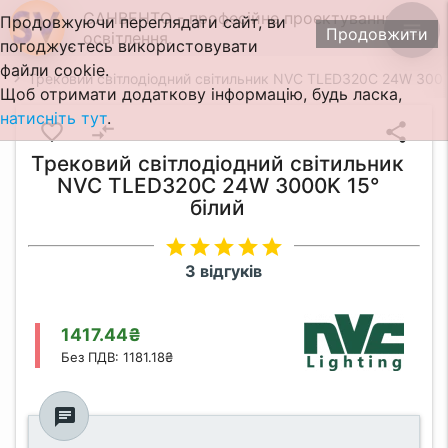
САНВЕНТО - професійне проектування
Продовжуючи переглядати сайт, ви
menu
Продовжити
освітлення.
погоджуєтесь використовувати
файли cookie.
Трековий світлодіодний світильник NVC TLED320C 24W 3000
Щоб отримати додаткову інформацію, будь ласка,
натисніть тут
.
favorite_border
compare_arrows
share
Трековий світлодіодний світильник
NVC TLED320C 24W 3000K 15°
білий
star
star
star
star
star
3 відгуків
1417.44₴
Без ПДВ: 1181.18₴
chat