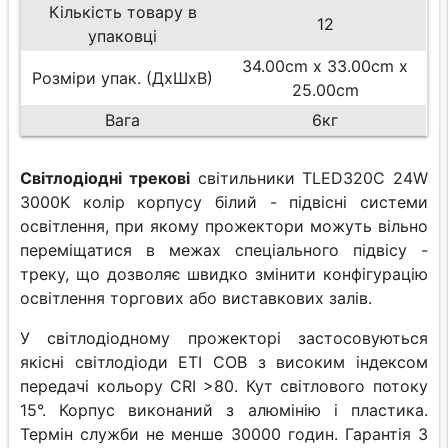
Кількість товару в
12
упаковці
34.00cm x 33.00cm x
Розміри упак. (ДхШхВ)
25.00cm
Вага
6кг
Світлодіодні трекові
світильники TLED320C 24W
3000K колір корпусу білий - підвісні системи
освітлення, при якому прожектори можуть вільно
переміщатися в межах спеціального підвісу -
треку, що дозволяє швидко змінити конфігурацію
освітлення торгових або виставкових залів.
У світлодіодному прожекторі застосовуються
якісні світлодіоди ETI COB з високим індексом
передачі кольору CRI >80. Кут світлового потоку
15°. Корпус виконаний з алюмінію і пластика.
Термін служби не менше 30000 годин. Гарантія 3