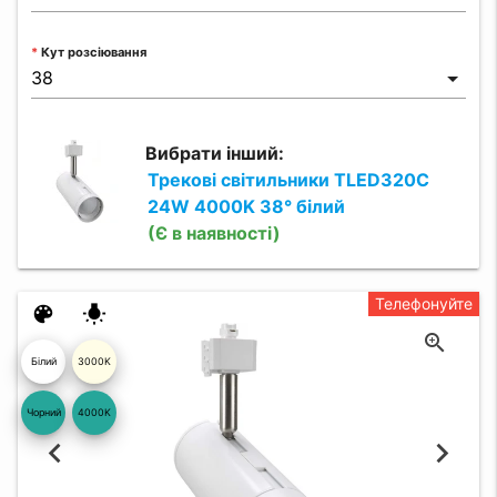
Кут розсіювання
Вибрати інший:
Трекові світильники TLED320C
24W 4000K 38° білий
(Є в наявності)
Телефонуйте
color_lens
wb_incandescent
Білий
3000K
глянцеви
Чорний
4000K
й 19
04